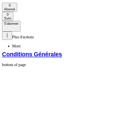
0
Abonné
0
Suivi
S'abonner
Plus d'actions
More
Conditions Générales
bottom of page